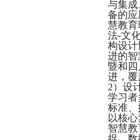
与集成
备的应
慧教育
法
-
文
构设计
进的智
暨和四
进，覆
2
）设
学习者
标准、
以核心
智慧教
捉、数