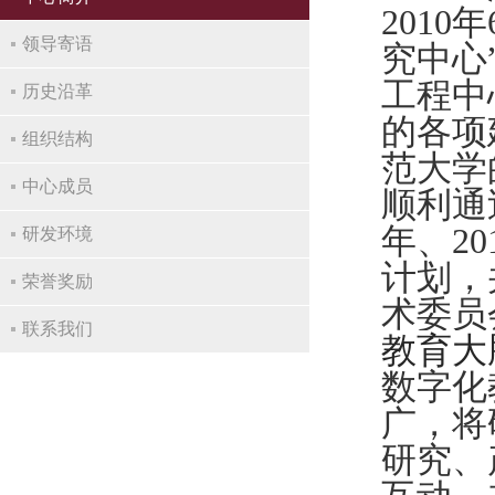
2010
年
领导寄语
究中心
工程中
历史沿革
的各项
组织结构
范大学
中心成员
顺利通
年、
20
研发环境
计划，
荣誉奖励
术委员
联系我们
教育大
数字化
广，将
研究、